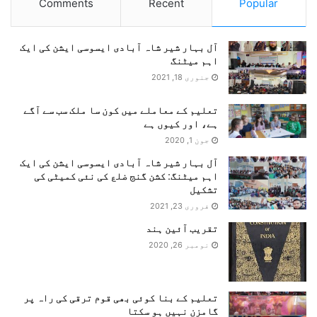
Comments
Recent
Popular
آل بہار شیر شاہ آبادی ایسوسی ایشن کی ایک
اہم میٹنگ
جنوری 18, 2021
تعلیم کے معاملے میں کون سا ملک سب سے آگے
ہے، اور کیوں ہے
جون 1, 2020
آل بہار شیر شاہ آبادی ایسوسی ایشن کی ایک
اہم میٹنگ: کشن گنج ضلع کی نئی کمیٹی کی
تشکیل
فروری 23, 2021
تقریب آئین ہند
نومبر 26, 2020
تعلیم کے بنا کوئی بھی قوم ترقی کی راہ پر
گامزن نہیں ہو سکتا