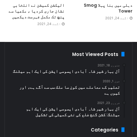
دہلی میں بنا پہلا Smog
الیکشن کمیشن نے انتخابی
Tower
نشان جاری کردیا ، مکھیا سے
پنچ تک مکمل فہرست دیکھیں
اگست 24, 2021
اگست 24, 2021
Most Viewed Posts
جنوری 18, 2021
آل بہار شیر شاہ آبادی ایسوسی ایشن کی ایک اہم میٹنگ
جون 1, 2020
تعلیم کے معاملے میں کون سا ملک سب سے آگے ہے، اور
کیوں ہے
فروری 23, 2021
آل بہار شیر شاہ آبادی ایسوسی ایشن کی ایک اہم
میٹنگ: کشن گنج ضلع کی نئی کمیٹی کی تشکیل
Categories