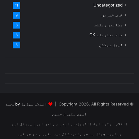
Uncategorized
11
خاص خبریں
9
مضامین ومقلات
6
عام معلومات
GK
6
نیوز سیکشنٍ
5
© Copyright 2026, All Rights Reserved |
انقلاب میڈیا byمحمد
ایبن مقبول حسین
انقلاب میڈیا ایک انگریزی ، اردو ، ہندی نیوز پورٹل اور
یوٹیوب چینل ہے جو ہندوستان میں مقیم ہے ، جو غیر