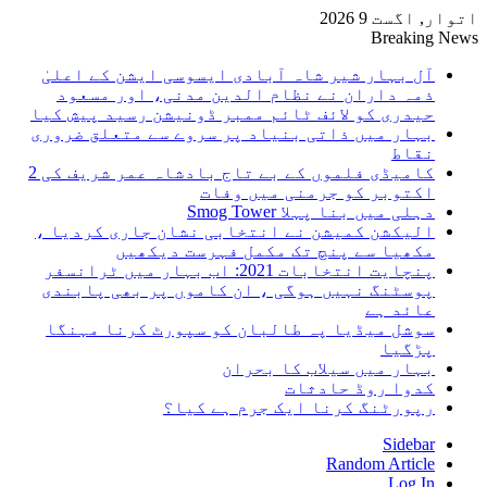
اتوار, اگست 9 2026
Breaking News
آل بہار شیر شاہ آبادی ایسوسی ایشن کے اعلیٰ
ذمہ داران نے نظام الدین مدنی، اور مسعود
حیدری کو لائف ٹائم ممبر ڈونیشن رسید پیش کیا
بہار میں ذاتی بنیاد پر سروے سے متعلق ضروری
نقاط
کامیڈی فلموں کے بے تاج بادشاہ عمر شریف کی 2
اکتوبر کو جرمنی میں وفات
دہلی میں بنا پہلا Smog Tower
الیکشن کمیشن نے انتخابی نشان جاری کردیا ،
مکھیا سے پنچ تک مکمل فہرست دیکھیں
پنچایت انتخابات 2021: اب بہار میں ٹرانسفر
پوسٹنگ نہیں ہوگی ، ان کاموں پر بھی پابندی
عائد ہے
سوشل میڈیا پہ طالبان کو سپورٹ کرنا مہنگا
پڑگیا
بہار میں سیلاب کا بحران
کدوا روڈ حادثات
رپورٹنگ کرنا ایک جرم ہے کیا؟
Sidebar
Random Article
Log In