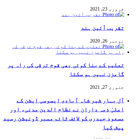
فروری 23, 2021
تقریب آئین ہند
نومبر 26, 2020
تعلیم کے بنا کوئی بھی قوم ترقی کی راہ پر
گامزن نہیں ہو سکتا
جنوری 27, 2021
آل بہار شیر شاہ آبادی ایسوسی ایشن کے
اعلیٰ ذمہ داران نے نظام الدین مدنی، اور
مسعود حیدری کو لائف ٹائم ممبر ڈونیشن رسید
پیش کیا