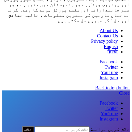
اور یوٹیوب چینل ہے جو ہندوستان میں مقیم ہے ، جو
غیر جانبدارانہ اورمقصد پورٹل ہونے کا وعدہ کرتا
ہے جہاں قارئین کو بہترین معلومات ، حالیہ حقائق
اور دل لگی خبریں مل سکتی ہیں۔
About Us
Contact Us
Privacy policy
English
हिन्दी
Facebook
Twitter
YouTube
Instagram
Back to top button
Close
Facebook
Twitter
YouTube
Instagram
تلاش کریں برائے: