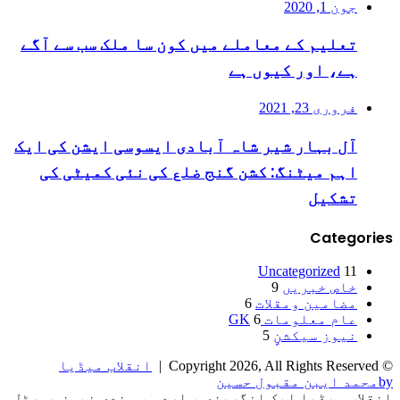
جون 1, 2020
تعلیم کے معاملے میں کون سا ملک سب سے آگے
ہے، اور کیوں ہے
فروری 23, 2021
آل بہار شیر شاہ آبادی ایسوسی ایشن کی ایک
اہم میٹنگ: کشن گنج ضلع کی نئی کمیٹی کی
تشکیل
Categories
Uncategorized
11
خاص خبریں
9
مضامین ومقلات
6
عام معلومات
6
GK
نیوز سیکشنٍ
5
© Copyright 2026, All Rights Reserved |
انقلاب میڈیا
byمحمد ایبن مقبول حسین
انقلاب میڈیا ایک انگریزی ، اردو ، ہندی نیوز پورٹل