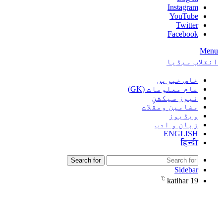
Instagram
YouTube
Twitter
Facebook
Menu
انقلاب میڈیا
خاص خبریں
عام معلومات (GK)
نیوز سیکشنٍ
مضامین ومقلات
ویڈیوز
زبان و ادب
ENGLISH
हिन्दी
Search for
Sidebar
℃
katihar
19