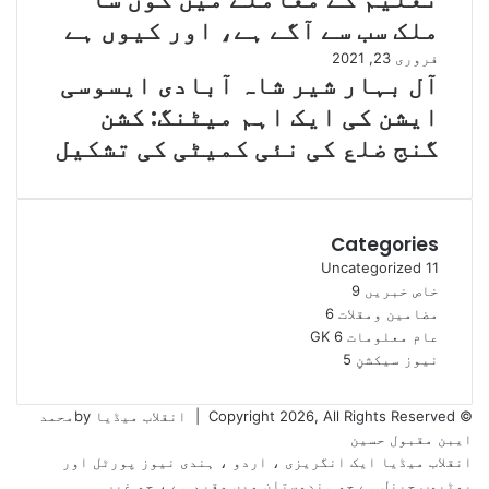
ملک سب سے آگے ہے، اور کیوں ہے
فروری 23, 2021
آل بہار شیر شاہ آبادی ایسوسی
ایشن کی ایک اہم میٹنگ: کشن
گنج ضلع کی نئی کمیٹی کی تشکیل
Categories
Uncategorized
11
خاص خبریں
9
مضامین ومقلات
6
عام معلومات
6
GK
نیوز سیکشنٍ
5
© Copyright 2026, All Rights Reserved |
انقلاب میڈیا byمحمد
ایبن مقبول حسین
انقلاب میڈیا ایک انگریزی ، اردو ، ہندی نیوز پورٹل اور
یوٹیوب چینل ہے جو ہندوستان میں مقیم ہے ، جو غیر