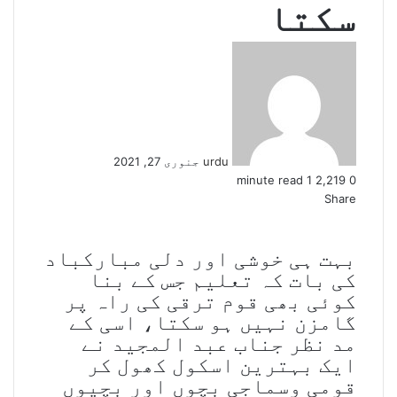
سکتا
Send
an
email
urdu
جنوری 27, 2021
1 minute read
2,219
0
Share
WhatsApp
Facebook
Telegram
Twitter
Share
via
Email
بہت ہی خوشی اور دلی مبارکباد
کی بات کہ تعلیم جس کے بنا
کوئی بھی قوم ترقی کی راہ پر
گامزن نہیں ہو سکتا، اسی کے
مد نظر جناب عبد المجید نے
ایک بہترین اسکول کھول کر
قومی وسماجی بچوں اور بچیوں