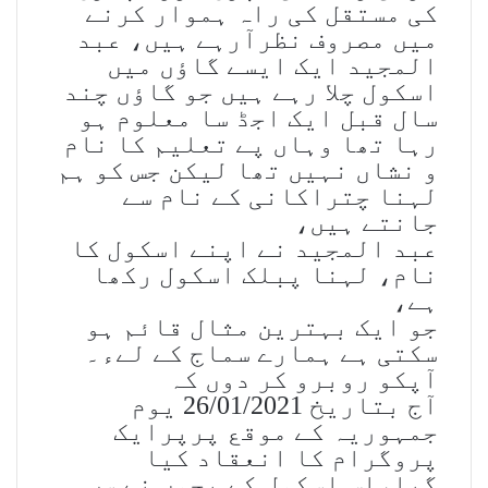
کی مستقل کی راہ ہموار کرنے
میں مصروف نظرآرہے ہیں، عبد
المجید ایک ایسے گاؤں میں
اسکول چلا رہے ہیں جو گاؤں چند
سال قبل ایک اجڈ سا معلوم ہو
رہا تھا وہاں پے تعلیم کا نام
و نشاں نہیں تھا لیکن جس کو ہم
لہنا چتراکانی کے نام سے
جانتے ہیں،
عبد المجید نے اپنے اسکول کا
نام، لہنا پبلک اسکول رکھا
ہے،
جو ایک بہترین مثال قائم ہو
سکتی ہے ہمارے سماج کے لےء۔
آپکو روبرو کر دوں کہ
آج بتاریخ 26/01/2021 یوم
جمہوریہ کے موقع پرپرایک
پروگرام کا انعقاد کیا
گیا،اس اسکول کے بچوں نے سب