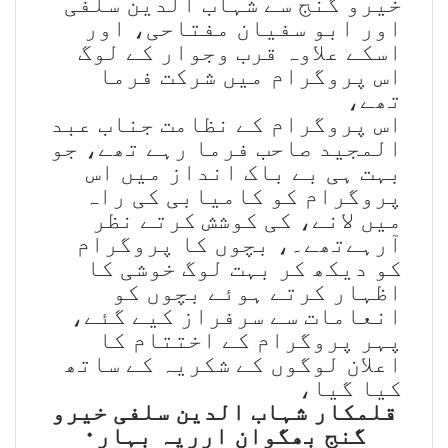
خیرو گنج سے شہاب الدین سلفی
اور ابو سفیان مفتاحی، اور
اسکے علاوہ قرب وجوار کے لوگ
اس پروگرام میں شرکت فرما
تھے،
اس پروگرام کے نظامت جناب عبد
المجید صاحب فرما رہے تھے، جو
بہت ہی بے باک انداز میں اس
پروگرام کو کامیابی کی راہ
میں لانے، کی کوشش کرتے نظر
آرہےتھے۔، بچوں کا پروگرام
کو دیکھ کر بہت لوگ خوشی کا
اظہار کرتے ہوئے بچوں کو
انعامات سے سرفراز کیے گئے،
پہر پروگرام کے اختتام کا
اعلان لوگوں کے شکریہ کے ساتھ
کیا گیا،
قلمکار شہاب الدین سلفی خیرو
گنج بھگوان ارریہ بہار۰