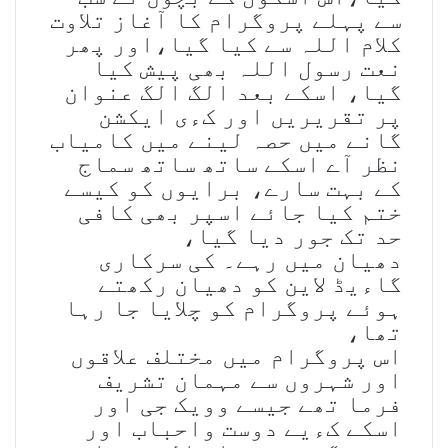
سے پہلے پروگرام کا آغاز تلاوت
کلام اللہ سے کیا گیا،اور پھر
نعت رسول اللہ بھی پیش کیا
گیا، اسکے بعد الگ الگ عنوان
پر تقریریں اور کءی ایکشن
گانے میں حصہ لینے میں کامیاب
نظر آے اسکے ساتھ ساتھ سماج
کے بہت سارے، برایوں کو کیسے
ختم کیا جائے اسپر بھی کافی
حد تک جور دیا گیا،
دھیان میں رہے۔ کی سرکاری
گاءیڈ لاین کو دھیان رکھتے
ہوئے پروگرام کو چلایا جا رہا
تھا،
اس پروگرام میں مختلف علاقوں
اور شہروں سے مہمان تشریف
فرما تھے جیسے وویک جی اور
اسکے کءیے دوست واحباب اور